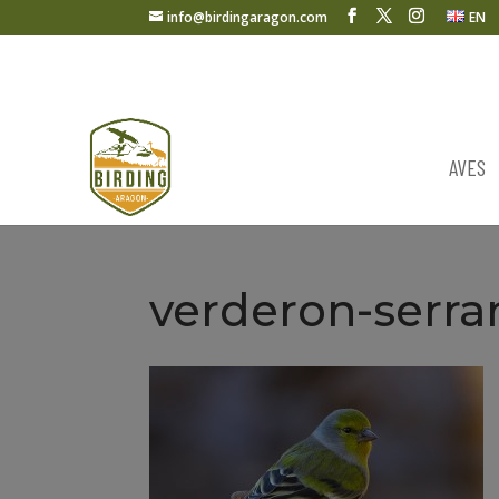
info@birdingaragon.com
EN
AVES
verderon-serr