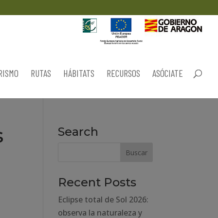
RISMO
RUTAS
HÁBITATS
RECURSOS
ASÓCIATE
s
Search
Recent Posts
Eclipse total de Sol 2026:
observa la naturaleza y