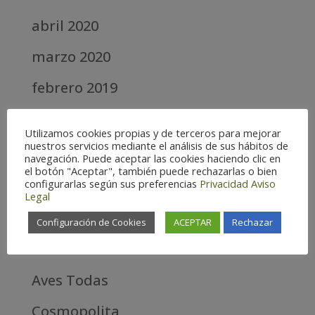
abril 2020
marzo 2020
febrero 2019
septiembre 2018
Utilizamos cookies propias y de terceros para mejorar
nuestros servicios mediante el análisis de sus hábitos de
Categories
navegación. Puede aceptar las cookies haciendo clic en
el botón "Aceptar", también puede rechazarlas o bien
configurarlas según sus preferencias
Privacidad
Aviso
Alta
Legal
Alta Montaña
Configuración de Cookies
ACEPTAR
Rechazar
Aves estrella
Aves Todas
Cosmopolita