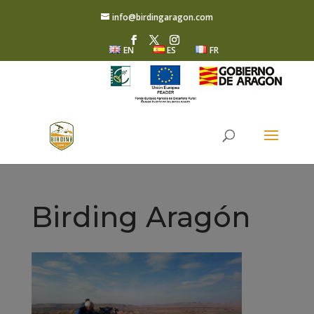
info@birdingaragon.com
EN
ES
FR
Birding Aragón