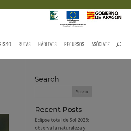
RISMO
RUTAS
HÁBITATS
RECURSOS
ASÓCIATE
Search
Recent Posts
Eclipse total de Sol 2026:
observa la naturaleza y