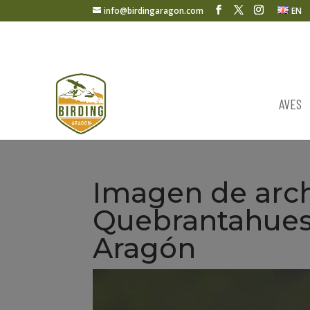
info@birdingaragon.com
EN
AVES
Imagen de arch
Quebrantahueso
Aragón