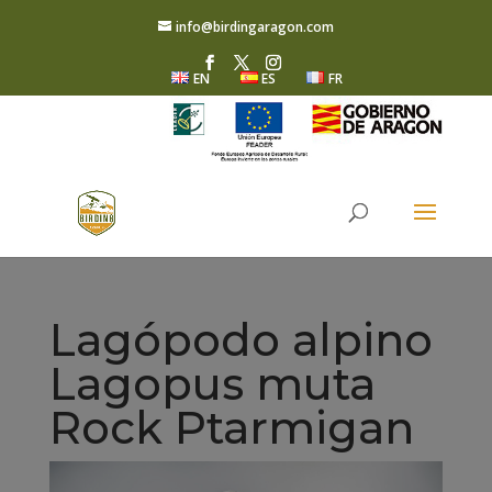
info@birdingaragon.com
EN
ES
FR
Lagópodo alpino
Lagopus muta
Rock Ptarmigan