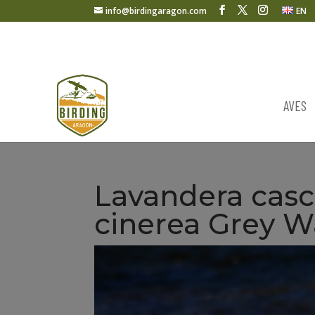
info@birdingaragon.com
EN
AVES
Lavandera casc
cinerea Grey W