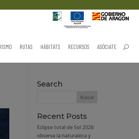
RISMO
RUTAS
HÁBITATS
RECURSOS
ASÓCIATE
Search
Recent Posts
Eclipse total de Sol 2026:
observa la naturaleza y