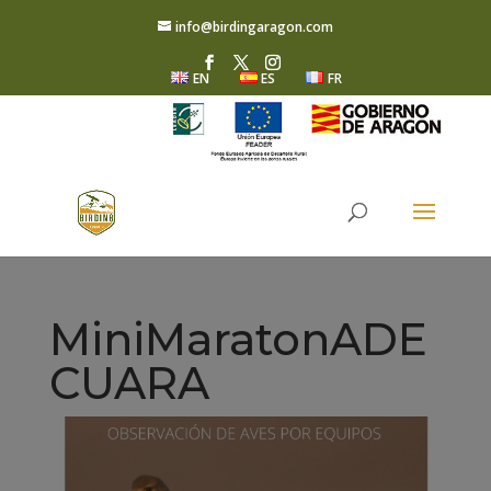
info@birdingaragon.com
EN
ES
FR
MiniMaratonADE
CUARA