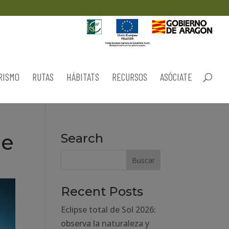
RISMO
RUTAS
HÁBITATS
RECURSOS
ASÓCIATE
le
Search
Recent Posts
Eclipse total de Sol 2026:
observa la naturaleza y