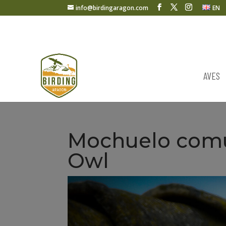
info@birdingaragon.com
EN
AVES
Mochuelo comú
Owl