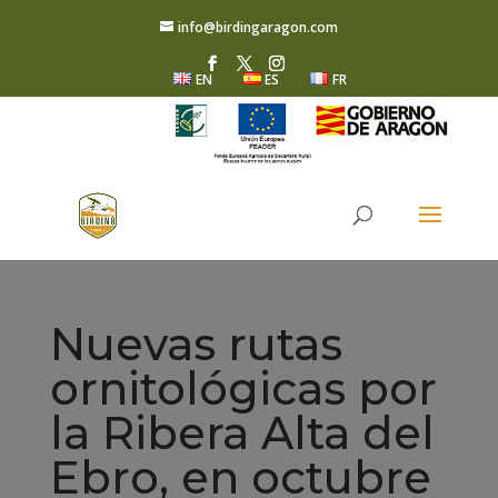
info@birdingaragon.com
EN
ES
FR
Nuevas rutas
ornitológicas por
la Ribera Alta del
Ebro, en octubre