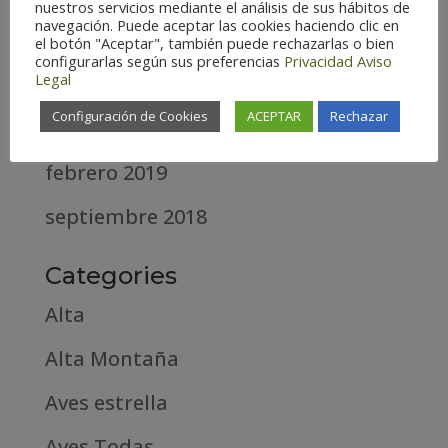
nuestros servicios mediante el análisis de sus hábitos de
navegación. Puede aceptar las cookies haciendo clic en
diciembre 2020
el botón "Aceptar", también puede rechazarlas o bien
configurarlas según sus preferencias
Privacidad
Aviso
Legal
abril 2020
Configuración de Cookies
ACEPTAR
Rechazar
marzo 2020
febrero 2019
septiembre 2018
Categories
Alta
Alta Montaña
Aves estrella
Aves Todas