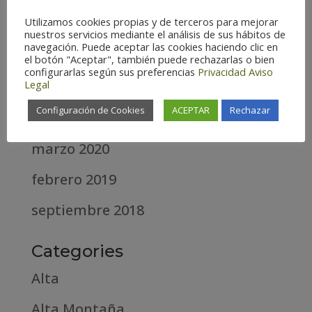
Utilizamos cookies propias y de terceros para mejorar
marzo 2021
nuestros servicios mediante el análisis de sus hábitos de
navegación. Puede aceptar las cookies haciendo clic en
febrero 2021
el botón "Aceptar", también puede rechazarlas o bien
configurarlas según sus preferencias
Privacidad
Aviso
Legal
diciembre 2020
Configuración de Cookies
ACEPTAR
Rechazar
abril 2020
marzo 2020
febrero 2019
septiembre 2018
Categories
Alta
Alta Montaña