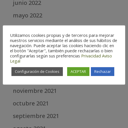
junio 2022
mayo 2022
abril 2022
Utilizamos cookies propias y de terceros para mejorar
marzo 2022
nuestros servicios mediante el análisis de sus hábitos de
navegación. Puede aceptar las cookies haciendo clic en
el botón "Aceptar", también puede rechazarlas o bien
febrero 2022
configurarlas según sus preferencias
Privacidad
Aviso
Legal
enero 2022
Configuración de Cookies
ACEPTAR
Rechazar
diciembre 2021
noviembre 2021
octubre 2021
septiembre 2021