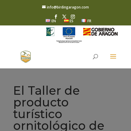
info@birdingaragon.com
EN
ES
FR
El Taller de
producto
turístico
ornitológico de