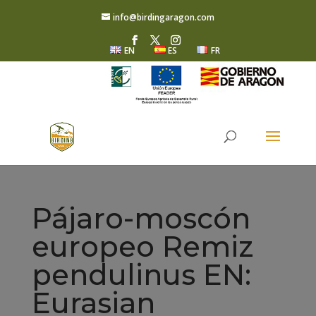
info@birdingaragon.com
EN
ES
FR
Pájaro-moscón
europeo Remiz
pendulinus EN:
Eurasian