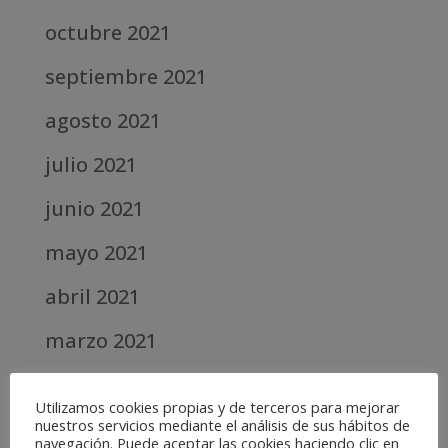
octubre 2021
septiembre 2021
agosto 2021
julio 2021
junio 2021
mayo 2021
abril 2021
marzo 2021
febrero 2021
Utilizamos cookies propias y de terceros para mejorar
nuestros servicios mediante el análisis de sus hábitos de
diciembre 2020
navegación. Puede aceptar las cookies haciendo clic en