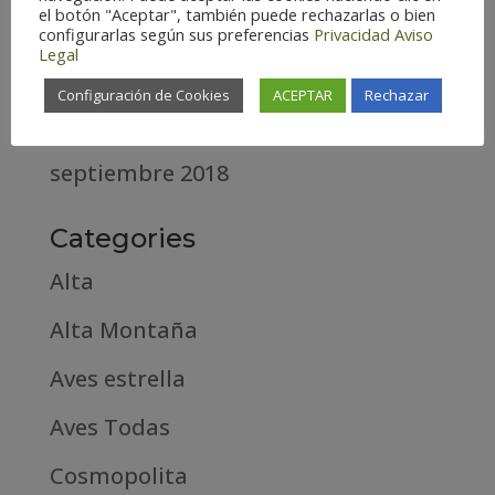
el botón "Aceptar", también puede rechazarlas o bien
abril 2020
configurarlas según sus preferencias
Privacidad
Aviso
Legal
marzo 2020
Configuración de Cookies
ACEPTAR
Rechazar
febrero 2019
septiembre 2018
Categories
Alta
Alta Montaña
Aves estrella
Aves Todas
Cosmopolita