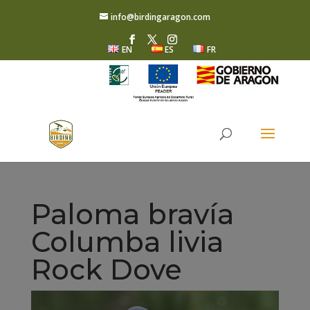
info@birdingaragon.com
EN
ES
FR
Paloma bravía
Columba livia
Rock Dove