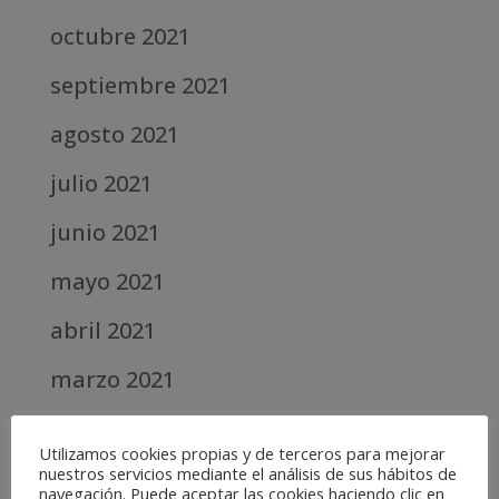
octubre 2021
septiembre 2021
agosto 2021
julio 2021
junio 2021
mayo 2021
abril 2021
marzo 2021
febrero 2021
Utilizamos cookies propias y de terceros para mejorar
nuestros servicios mediante el análisis de sus hábitos de
diciembre 2020
navegación. Puede aceptar las cookies haciendo clic en