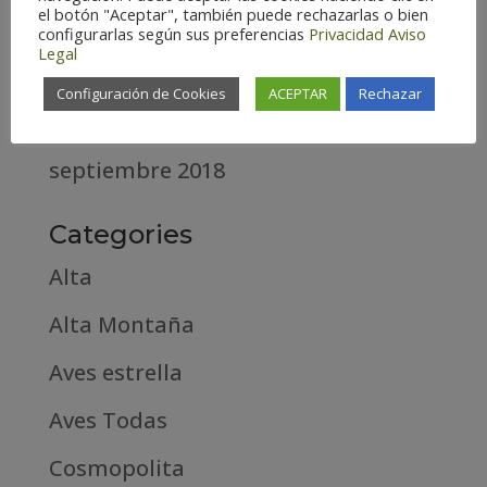
el botón "Aceptar", también puede rechazarlas o bien
abril 2020
configurarlas según sus preferencias
Privacidad
Aviso
Legal
marzo 2020
Configuración de Cookies
ACEPTAR
Rechazar
febrero 2019
septiembre 2018
Categories
Alta
Alta Montaña
Aves estrella
Aves Todas
Cosmopolita