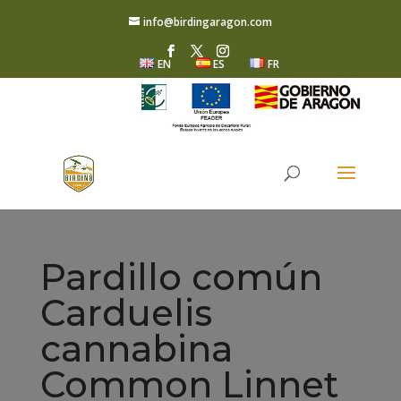
info@birdingaragon.com
EN
ES
FR
Pardillo común
Carduelis
cannabina
Common Linnet