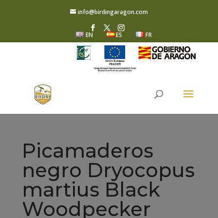
info@birdingaragon.com
EN
ES
FR
Picamaderos
negro Dryocopus
martius Black
Woodpecker