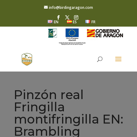
info@birdingaragon.com
EN
ES
FR
Pinzón real
Fringilla
montifringilla EN:
Brambling