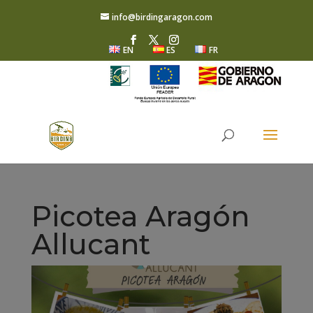
info@birdingaragon.com
EN
ES
FR
Picotea Aragón
Allucant