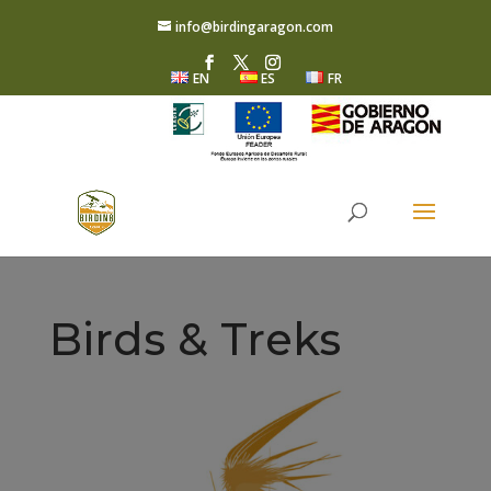
info@birdingaragon.com
EN
ES
FR
Birds & Treks