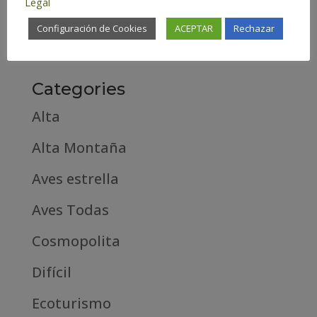
Legal
febrero 2019
Configuración de Cookies
ACEPTAR
Rechazar
septiembre 2018
Categories
Alta
Alta Montaña
Aves estrella
Aves Todas
Cosmopolita
Difícil
Ecoturismo