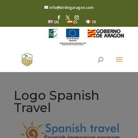
info@birdingaragon.com
EN
ES
FR
Logo Spanish
Travel