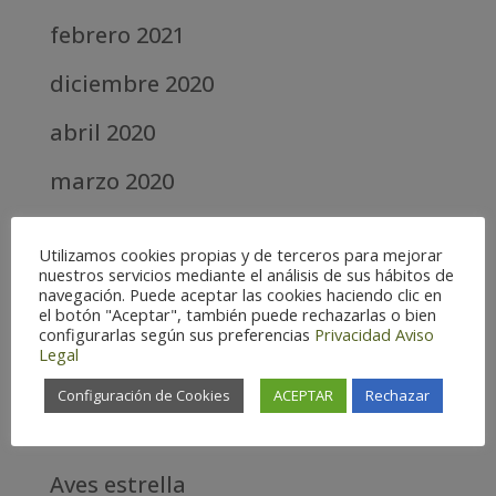
febrero 2021
diciembre 2020
abril 2020
marzo 2020
febrero 2019
Utilizamos cookies propias y de terceros para mejorar
nuestros servicios mediante el análisis de sus hábitos de
septiembre 2018
navegación. Puede aceptar las cookies haciendo clic en
el botón "Aceptar", también puede rechazarlas o bien
configurarlas según sus preferencias
Privacidad
Aviso
Categories
Legal
Alta
Configuración de Cookies
ACEPTAR
Rechazar
Alta Montaña
Aves estrella