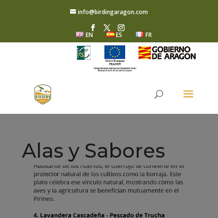
info@birdingaragon.com
EN
ES
FR
Alas y Sabores