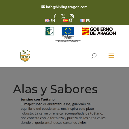
info@birdingaragon.com
EN
ES
FR
Alas y Sabores