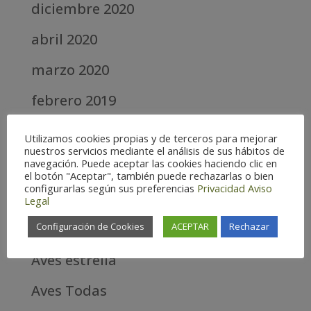
diciembre 2020
abril 2020
marzo 2020
febrero 2019
septiembre 2018
Utilizamos cookies propias y de terceros para mejorar
nuestros servicios mediante el análisis de sus hábitos de
navegación. Puede aceptar las cookies haciendo clic en
Categories
el botón "Aceptar", también puede rechazarlas o bien
configurarlas según sus preferencias
Privacidad
Aviso
Alta
Legal
Configuración de Cookies
ACEPTAR
Rechazar
Alta Montaña
Aves estrella
Aves Todas