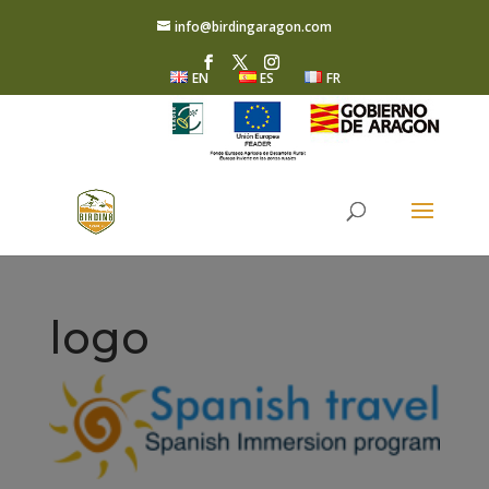
info@birdingaragon.com
EN
ES
FR
logo