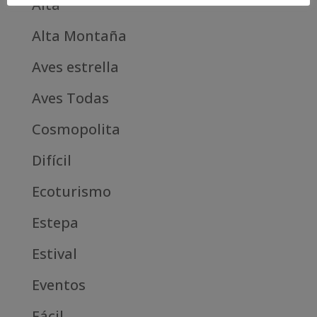
Alta
Alta Montaña
Aves estrella
Aves Todas
Cosmopolita
Difícil
Ecoturismo
Estepa
Estival
Eventos
Fácil