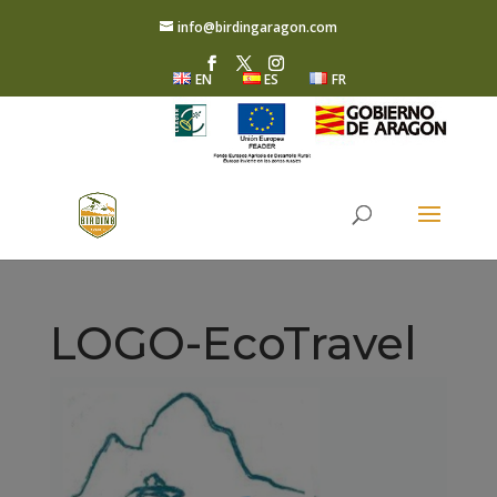
info@birdingaragon.com
EN
ES
FR
LOGO-EcoTravel