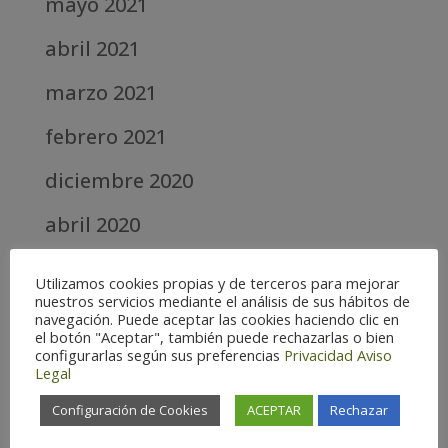
mayo 2021
abril 2021
marzo 2021
febrero 2021
diciembre 2020
abril 2020
marzo 2020
Utilizamos cookies propias y de terceros para mejorar
nuestros servicios mediante el análisis de sus hábitos de
febrero 2019
navegación. Puede aceptar las cookies haciendo clic en
el botón "Aceptar", también puede rechazarlas o bien
septiembre 2018
configurarlas según sus preferencias
Privacidad
Aviso
Legal
Configuración de Cookies
ACEPTAR
Rechazar
Categories