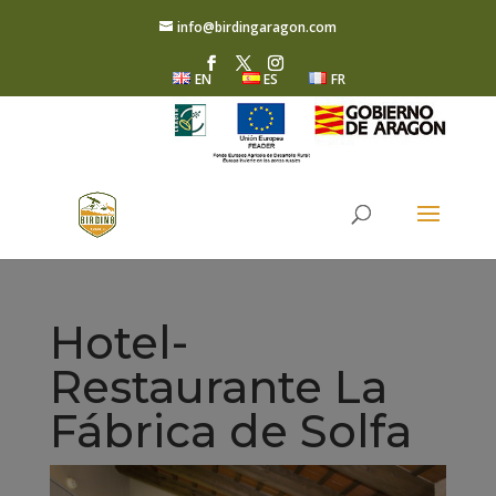
info@birdingaragon.com
EN
ES
FR
Hotel-
Restaurante La
Fábrica de Solfa