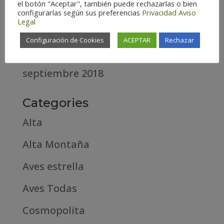
el botón "Aceptar", también puede rechazarlas o bien
abril 2020
configurarlas según sus preferencias
Privacidad
Aviso
Legal
marzo 2020
Configuración de Cookies
ACEPTAR
Rechazar
febrero 2019
septiembre 2018
Categories
Alta
Alta Montaña
Aves estrella
Aves Todas
Cosmopolita