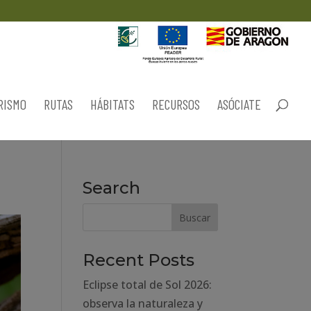
RISMO
RUTAS
HÁBITATS
RECURSOS
ASÓCIATE
Search
Recent Posts
Eclipse total de Sol 2026:
observa la naturaleza y