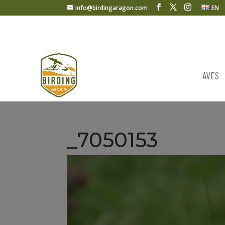
info@birdingaragon.com
EN
AVES
_7050153