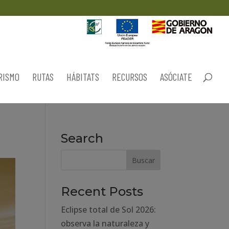
RISMO
RUTAS
HÁBITATS
RECURSOS
ASÓCIATE
Search
Recent Posts
Eclipse total de Sol 2026:
observa la naturaleza y