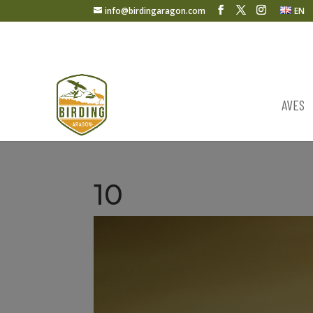
info@birdingaragon.com
EN
AVES
10