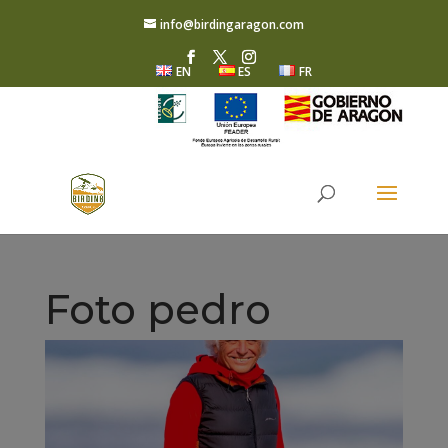
info@birdingaragon.com
EN
ES
FR
Foto pedro