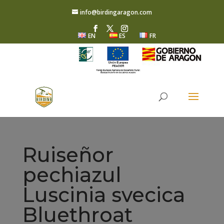
info@birdingaragon.com
EN
ES
FR
Ruiseñor
pechiazul
Luscinia svecica
Bluethroat