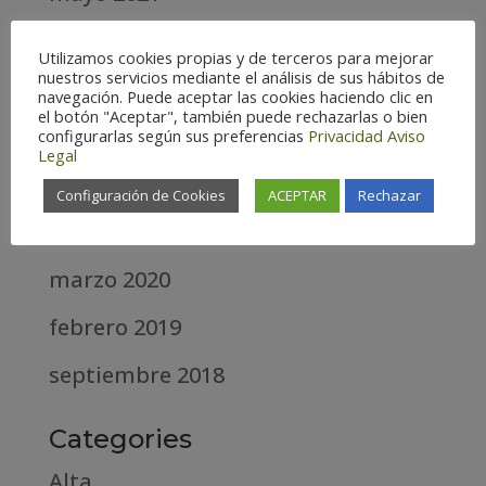
abril 2021
Utilizamos cookies propias y de terceros para mejorar
nuestros servicios mediante el análisis de sus hábitos de
marzo 2021
navegación. Puede aceptar las cookies haciendo clic en
el botón "Aceptar", también puede rechazarlas o bien
febrero 2021
configurarlas según sus preferencias
Privacidad
Aviso
Legal
diciembre 2020
Configuración de Cookies
ACEPTAR
Rechazar
abril 2020
marzo 2020
febrero 2019
septiembre 2018
Categories
Alta