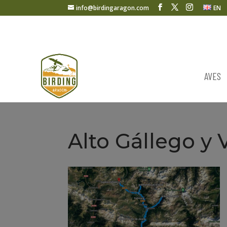
info@birdingaragon.com
EN
AVES
Alto Gállego y 