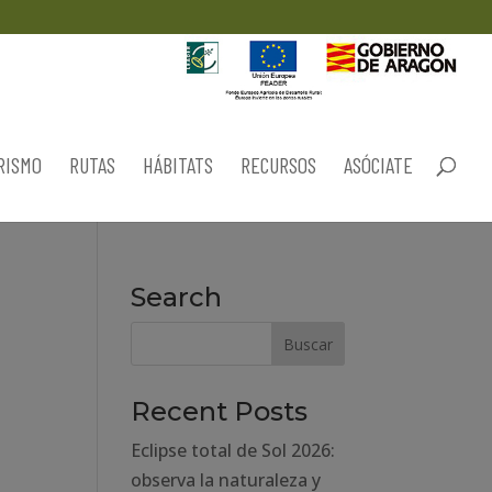
RISMO
RUTAS
HÁBITATS
RECURSOS
ASÓCIATE
Search
Recent Posts
Eclipse total de Sol 2026:
observa la naturaleza y