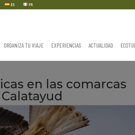
ES
FR
ORGANIZA TU VIAJE
EXPERIENCIAS
ACTUALIDAD
ECOTU
gicas en las comarcas
 Calatayud