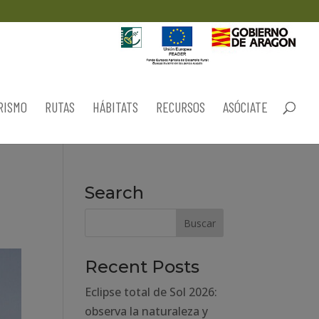
RISMO
RUTAS
HÁBITATS
RECURSOS
ASÓCIATE
Search
Recent Posts
Eclipse total de Sol 2026:
observa la naturaleza y