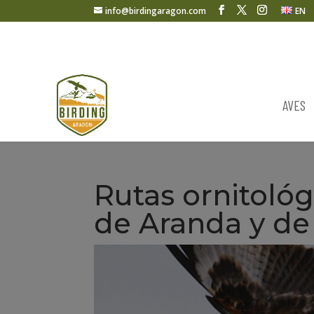
info@birdingaragon.com
EN
AVES
Rutas ornitoló
de Aranda y de