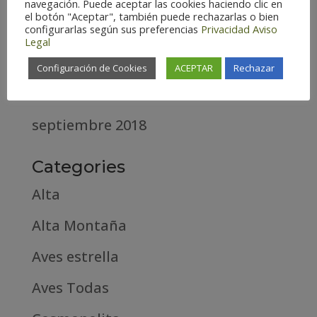
diciembre 2020
navegación. Puede aceptar las cookies haciendo clic en
el botón "Aceptar", también puede rechazarlas o bien
configurarlas según sus preferencias
Privacidad
Aviso
abril 2020
Legal
marzo 2020
Configuración de Cookies
ACEPTAR
Rechazar
febrero 2019
septiembre 2018
Categories
Alta
Alta Montaña
Aves estrella
Aves Todas