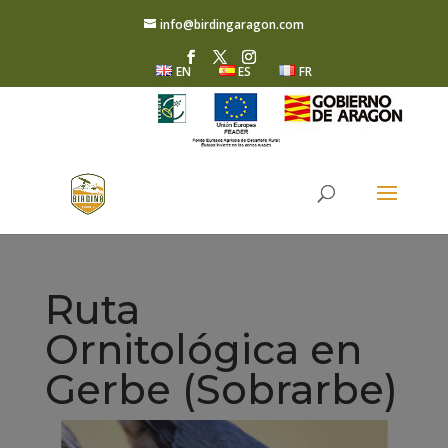
info@birdingaragon.com
EN
ES
FR
Ruta
Ornitológica en
Gerbe (Sobrarbe)