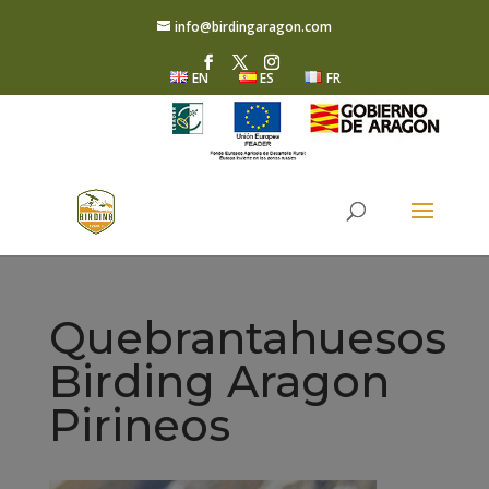
info@birdingaragon.com
EN
ES
FR
Quebrantahuesos
Birding Aragon
Pirineos