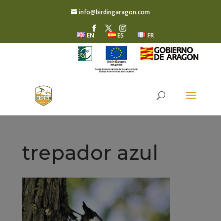
info@birdingaragon.com
EN
ES
FR
trepador azul