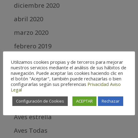
diciembre 2020
abril 2020
marzo 2020
febrero 2019
septiembre 2018
Utilizamos cookies propias y de terceros para mejorar
nuestros servicios mediante el análisis de sus hábitos de
navegación. Puede aceptar las cookies haciendo clic en
Categories
el botón "Aceptar", también puede rechazarlas o bien
configurarlas según sus preferencias
Privacidad
Aviso
Alta
Legal
Configuración de Cookies
ACEPTAR
Rechazar
Alta Montaña
Aves estrella
Aves Todas