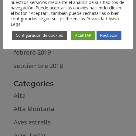
nuestros servicios mediante el análisis de sus hábitos de
navegación. Puede aceptar las cookies haciendo clic en
diciembre 2020
el botón "Aceptar", también puede rechazarlas o bien
configurarlas según sus preferencias
Privacidad
Aviso
Legal
abril 2020
Configuración de Cookies
ACEPTAR
Rechazar
marzo 2020
febrero 2019
septiembre 2018
Categories
Alta
Alta Montaña
Aves estrella
Aves Todas