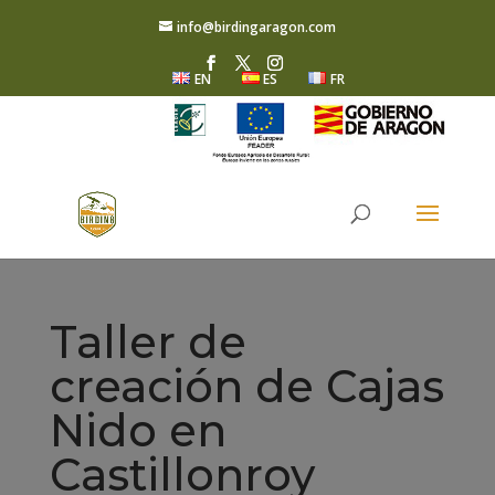
info@birdingaragon.com
EN
ES
FR
Taller de
creación de Cajas
Nido en
Castillonroy