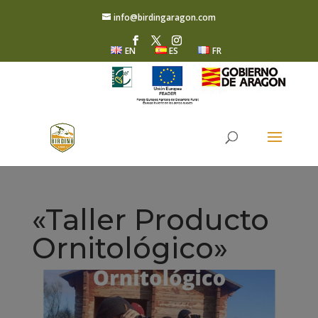
info@birdingaragon.com
EN
ES
FR
«Taller Producto
Ornitológico»