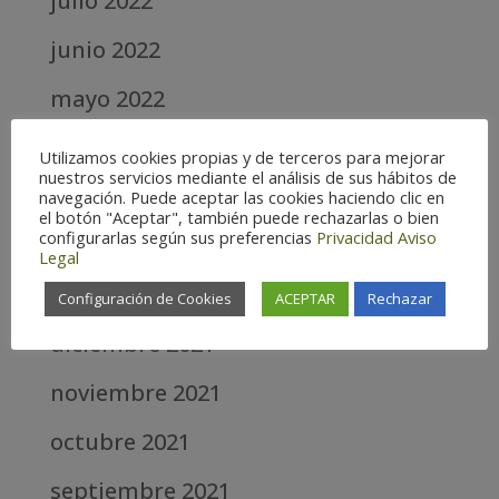
julio 2022
junio 2022
mayo 2022
abril 2022
Utilizamos cookies propias y de terceros para mejorar
nuestros servicios mediante el análisis de sus hábitos de
marzo 2022
navegación. Puede aceptar las cookies haciendo clic en
el botón "Aceptar", también puede rechazarlas o bien
configurarlas según sus preferencias
Privacidad
Aviso
febrero 2022
Legal
enero 2022
Configuración de Cookies
ACEPTAR
Rechazar
diciembre 2021
noviembre 2021
octubre 2021
septiembre 2021