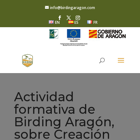
info@birdingaragon.com
EN
ES
FR
Actividad
formativa de
Birding Aragón,
sobre Creación