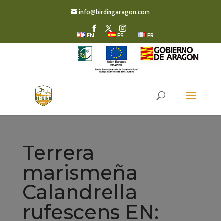
info@birdingaragon.com
EN
ES
FR
Terrera
marismeña
Calandrella
rufescens EN: