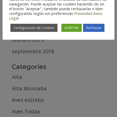
navegación. Puede aceptar las cookies haciendo clic en
diciembre 2020
el botón "Aceptar", también puede rechazarlas o bien
configurarlas según sus preferencias
Privacidad
Aviso
abril 2020
Legal
marzo 2020
Configuración de Cookies
ACEPTAR
Rechazar
febrero 2019
septiembre 2018
Categories
Alta
Alta Montaña
Aves estrella
Aves Todas