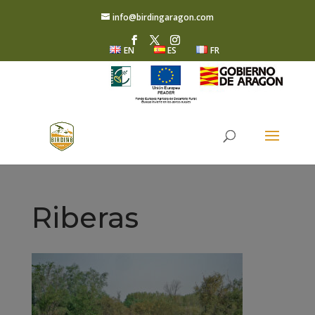
info@birdingaragon.com
EN
ES
FR
Riberas