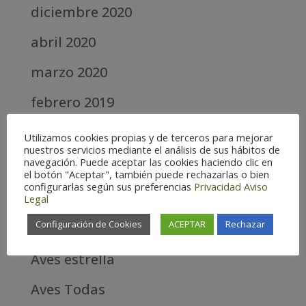
diciembre 2020
abril 2020
marzo 2020
febrero 2019
septiembre 2018
Utilizamos cookies propias y de terceros para mejorar
nuestros servicios mediante el análisis de sus hábitos de
navegación. Puede aceptar las cookies haciendo clic en
Categories
el botón "Aceptar", también puede rechazarlas o bien
configurarlas según sus preferencias
Privacidad
Aviso
Alta
Legal
Configuración de Cookies
ACEPTAR
Rechazar
Alta Montaña
Aves estrella
Aves Todas