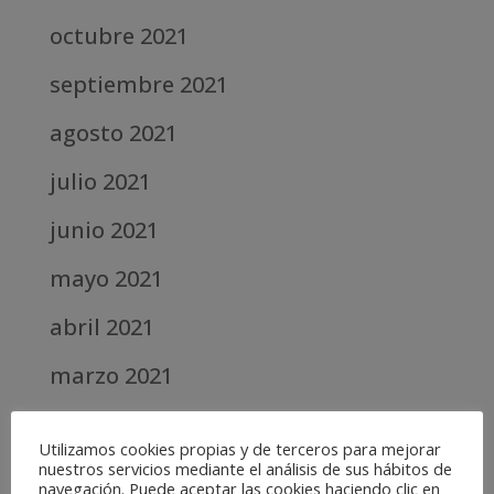
octubre 2021
septiembre 2021
agosto 2021
julio 2021
junio 2021
mayo 2021
abril 2021
marzo 2021
febrero 2021
Utilizamos cookies propias y de terceros para mejorar
nuestros servicios mediante el análisis de sus hábitos de
diciembre 2020
navegación. Puede aceptar las cookies haciendo clic en