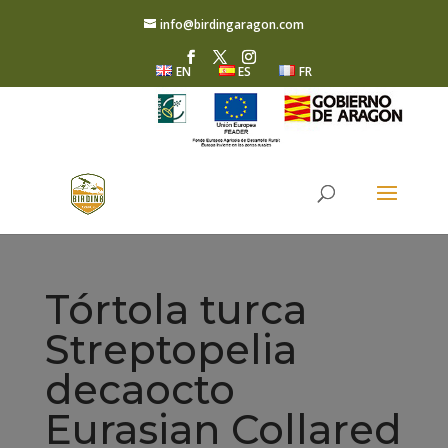
info@birdingaragon.com
EN
ES
FR
Tórtola turca
Streptopelia
decaocto
Eurasian Collared