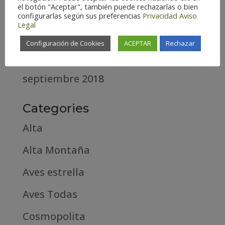
el botón "Aceptar", también puede rechazarlas o bien
abril 2020
configurarlas según sus preferencias
Privacidad
Aviso
Legal
marzo 2020
Configuración de Cookies
ACEPTAR
Rechazar
febrero 2019
septiembre 2018
Categories
Alta
Alta Montaña
Aves estrella
Aves Todas
Cosmopolita