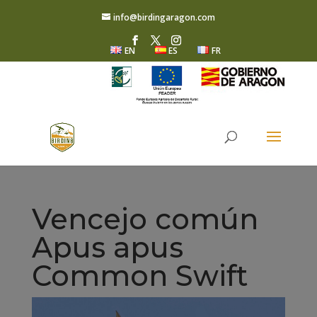
info@birdingaragon.com
EN
ES
FR
Vencejo común
Apus apus
Common Swift