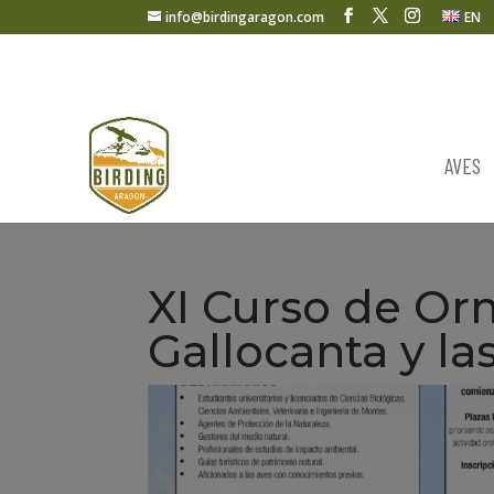
info@birdingaragon.com
EN
AVES
XI Curso de Orn
Gallocanta y las