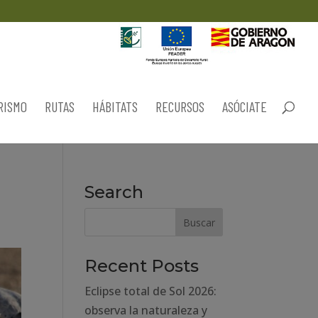
RISMO
RUTAS
HÁBITATS
RECURSOS
ASÓCIATE
Search
Recent Posts
Eclipse total de Sol 2026:
observa la naturaleza y