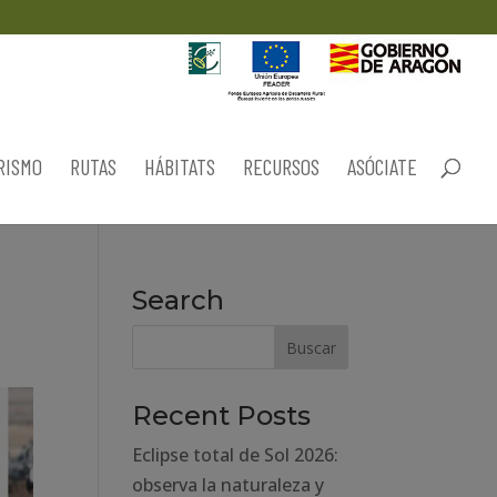
RISMO
RUTAS
HÁBITATS
RECURSOS
ASÓCIATE
Search
Recent Posts
Eclipse total de Sol 2026:
observa la naturaleza y