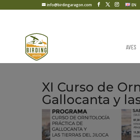
info@birdingaragon.com
EN
AVES
XI Curso de Orn
Gallocanta y las