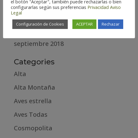
el botón "Aceptar", también puede rechazarlas o bien
abril 2020
configurarlas según sus preferencias
Privacidad
Aviso
Legal
marzo 2020
Configuración de Cookies
ACEPTAR
Rechazar
febrero 2019
septiembre 2018
Categories
Alta
Alta Montaña
Aves estrella
Aves Todas
Cosmopolita