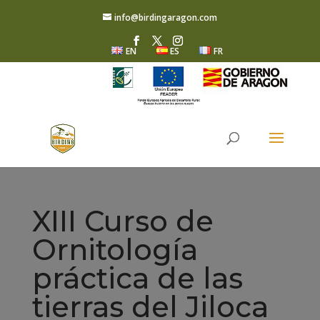
info@birdingaragon.com
EN
ES
FR
XIII Curso de
Ornitología
práctica de las
tierras del Jiloca