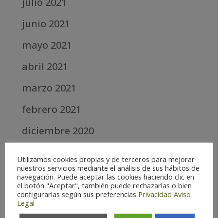
julio 2021
junio 2021
mayo 2021
abril 2021
marzo 2021
febrero 2021
diciembre 2020
abril 2020
Utilizamos cookies propias y de terceros para mejorar
nuestros servicios mediante el análisis de sus hábitos de
marzo 2020
navegación. Puede aceptar las cookies haciendo clic en
el botón "Aceptar", también puede rechazarlas o bien
febrero 2019
configurarlas según sus preferencias
Privacidad
Aviso
Legal
septiembre 2018