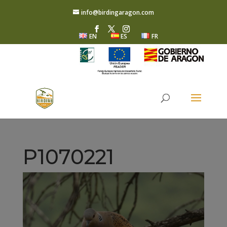
info@birdingaragon.com
EN
ES
FR
P1070221