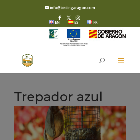
info@birdingaragon.com
EN
ES
FR
Trepador azul