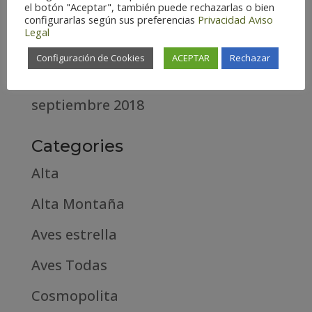
el botón "Aceptar", también puede rechazarlas o bien
abril 2020
configurarlas según sus preferencias
Privacidad
Aviso
Legal
marzo 2020
Configuración de Cookies
ACEPTAR
Rechazar
febrero 2019
septiembre 2018
Categories
Alta
Alta Montaña
Aves estrella
Aves Todas
Cosmopolita