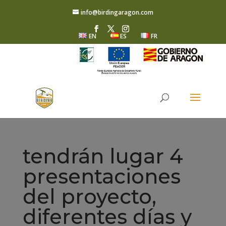
info@birdingaragon.com
EN
ES
FR
tendrán lugar 4
presentaciones
del proyecto,
diferentes días y