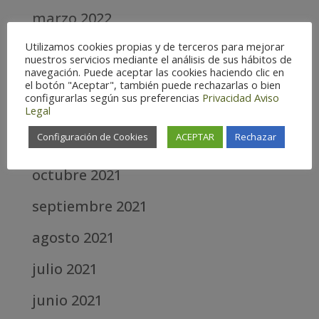
marzo 2022
Utilizamos cookies propias y de terceros para mejorar
febrero 2022
nuestros servicios mediante el análisis de sus hábitos de
navegación. Puede aceptar las cookies haciendo clic en
enero 2022
el botón "Aceptar", también puede rechazarlas o bien
configurarlas según sus preferencias
Privacidad
Aviso
diciembre 2021
Legal
Configuración de Cookies
ACEPTAR
Rechazar
noviembre 2021
octubre 2021
septiembre 2021
agosto 2021
julio 2021
junio 2021