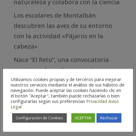
naturaleza y colabora con la ciencia
Los escolares de Montalbán
descubren las aves de su entorno
con la actividad «Pájaros en la
cabeza»
Nace “El Reto”, una convocatoria
para impulsar alianzas entre
Utilizamos cookies propias y de terceros para mejorar
emprendedores rurales de Aragón
nuestros servicios mediante el análisis de sus hábitos de
navegación. Puede aceptar las cookies haciendo clic en
Birding Aragón selecciona el
el botón "Aceptar", también puede rechazarlas o bien
configurarlas según sus preferencias
Privacidad
Aviso
proyecto ganador de “Pajareando”
Legal
2026 entre doce iniciativas rurales
Configuración de Cookies
ACEPTAR
Rechazar
El Festival de Aves Punto Pirineos