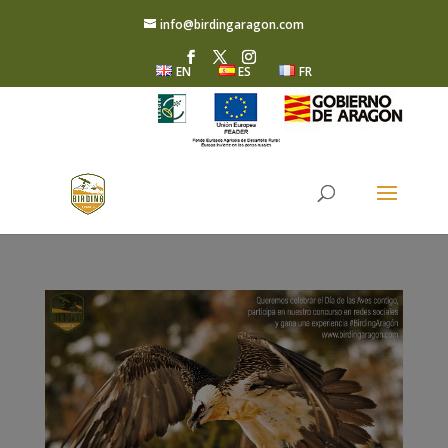
info@birdingaragon.com
EN
ES
FR