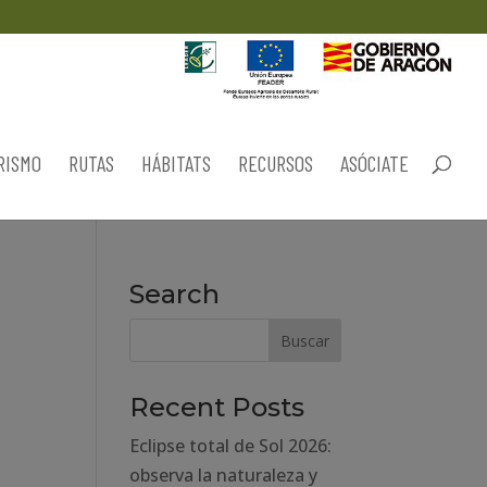
RISMO
RUTAS
HÁBITATS
RECURSOS
ASÓCIATE
Search
Recent Posts
Eclipse total de Sol 2026:
observa la naturaleza y