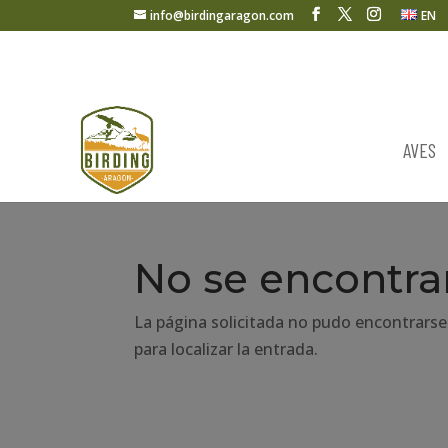
info@birdingaragon.com
EN
AVES
No se encontra
La página solicitada no pudo encontrarse
para localizar la entrada.