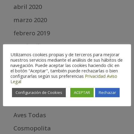
abril 2020
marzo 2020
febrero 2019
septiembre 2018
Utilizamos cookies propias y de terceros para mejorar
nuestros servicios mediante el análisis de sus hábitos de
Categories
navegación. Puede aceptar las cookies haciendo clic en
el botón "Aceptar", también puede rechazarlas o bien
Alta
configurarlas según sus preferencias
Privacidad
Aviso
Legal
Alta Montaña
Configuración de Cookies
ACEPTAR
Rechazar
Aves estrella
Aves Todas
Cosmopolita