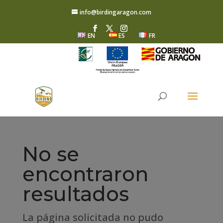
info@birdingaragon.com
EN
ES
FR
No se
encontraron
resultados
La página solicitada no pudo