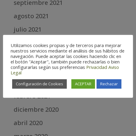
septiembre 2021
agosto 2021
julio 2021
junio 2021
Utilizamos cookies propias y de terceros para mejorar
nuestros servicios mediante el análisis de sus hábitos de
mayo 2021
navegación. Puede aceptar las cookies haciendo clic en
el botón "Aceptar", también puede rechazarlas o bien
configurarlas según sus preferencias
Privacidad
Aviso
abril 2021
Legal
marzo 2021
Configuración de Cookies
ACEPTAR
Rechazar
febrero 2021
diciembre 2020
abril 2020