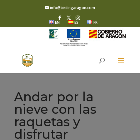
info@birdingaragon.com
EN
ES
FR
Andar por la
nieve con las
raquetas y
disfrutar